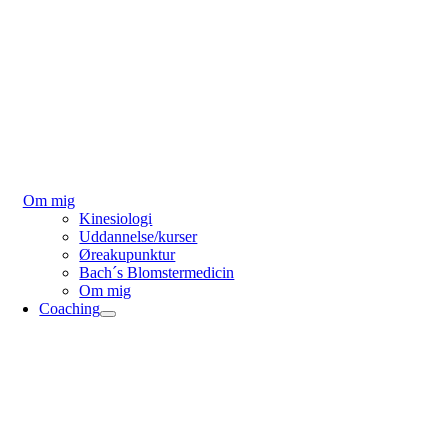
Om mig
Kinesiologi
Uddannelse/kurser
Øreakupunktur
Bach´s Blomstermedicin
Om mig
Coaching