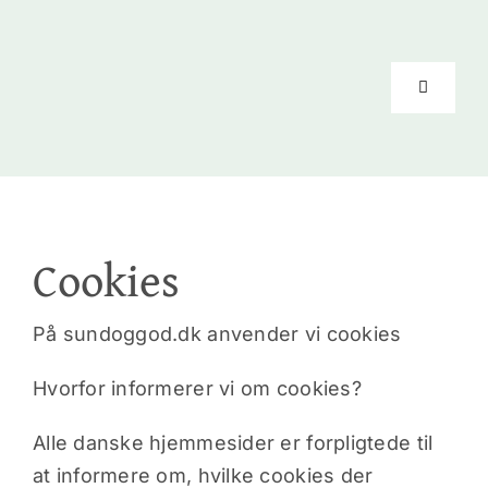
Skip
to
content
Toggle
Navigati
Forside
Kinesiolo
Cookies
Coachin
På sundoggod.dk anvender vi cookies
Hvorfor informerer vi om cookies?
Priser
Alle danske hjemmesider er forpligtede til
Anbefali
at informere om, hvilke cookies der