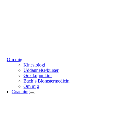
Om mig
Kinesiologi
Uddannelse/kurser
Øreakupunktur
Bach´s Blomstermedicin
Om mig
Coaching