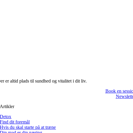
er er altid plads til sundhed og vitalitet i dit liv.
Book en sessi
Newslett
Artikler
Detox
Find dit foremål
Hvis du skal starte på at træne
Din mad er din næring