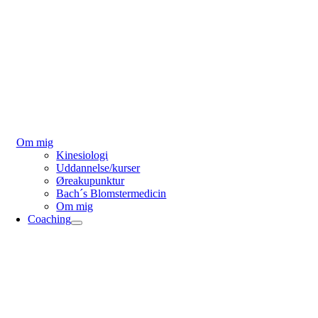
Om mig
Kinesiologi
Uddannelse/kurser
Øreakupunktur
Bach´s Blomstermedicin
Om mig
Coaching