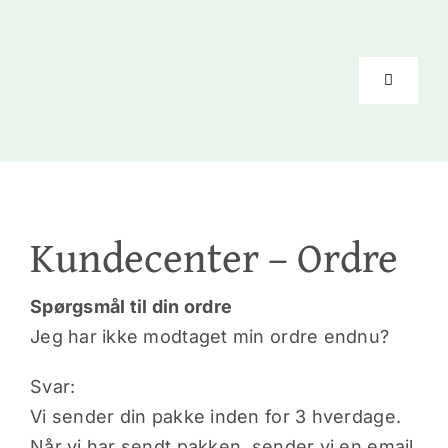
Skip
to
content
Toggle
Navigati
Forside
Kinesiolo
Kundecenter – Ordre
Coachin
Spørgsmål til din ordre
Jeg har ikke modtaget min ordre endnu?
Priser
Svar:
Vi sender din pakke inden for 3 hverdage.
Anbefali
Når vi har sendt pakken, sender vi en email