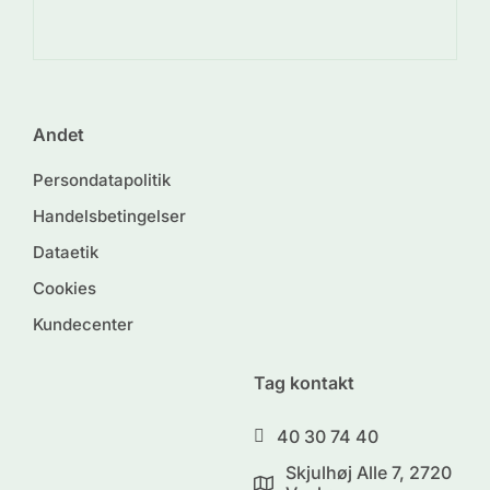
De
Andet
Persondatapolitik
Handelsbetingelser
Dataetik
Cookies
Kundecenter
Tag kontakt
40 30 74 40
Skjulhøj Alle 7, 2720