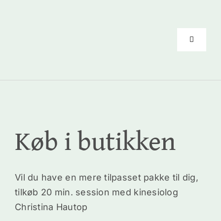
Skip
to
content
Toggle
Navigati
Forside
Kinesiolo
Køb i butikken
Coachin
Vil du have en mere tilpasset pakke til dig,
Priser
tilkøb 20 min. session med kinesiolog
Christina Hautop
Anbefali